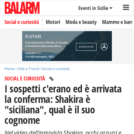
Eventi in Sicilia
Social e curiosità
Motori
Moda e beauty
Mamme e bamb
Home
›
Stile e Trend
›
Social e curiosità
SOCIAL E CURIOSITÀ
I sospetti c'erano ed è arrivata
la conferma: Shakira è
"siciliana", qual è il suo
cognome
Nel video dell'intervista Shakira, occhi azzurri e