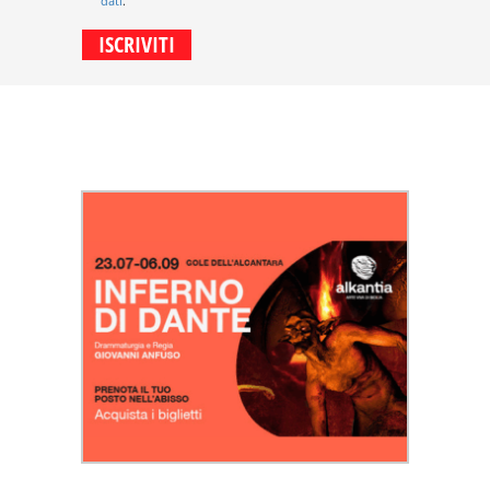
dati
.