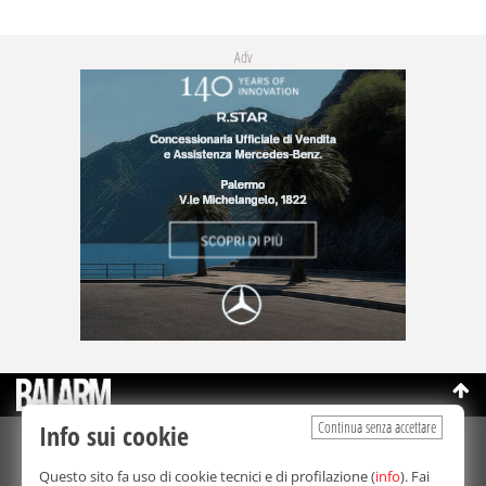
Adv
Continua senza accettare
Info sui cookie
©Copyright 2003-2026
Bmedia Srl
- P.IVA 07064240828
Questo sito fa uso di cookie tecnici e di profilazione (
info
). Fai