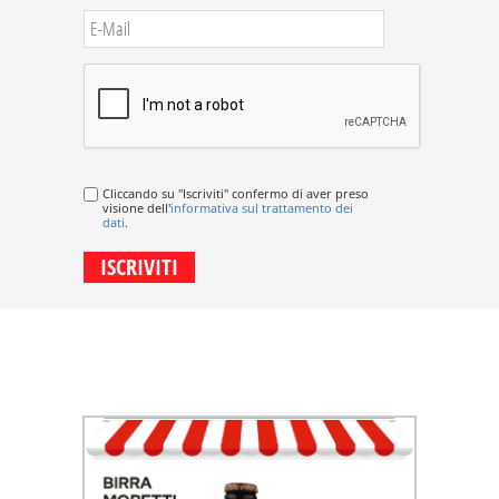
Cliccando su "Iscriviti" confermo di aver preso
visione dell'
informativa sul trattamento dei
dati
.