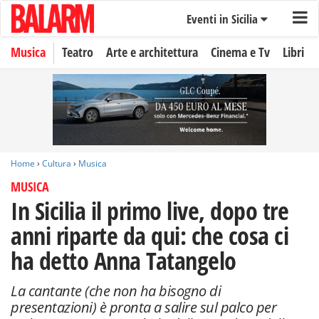
Eventi in Sicilia
Musica
Teatro
Arte e architettura
Cinema e Tv
Libri
Home
›
Cultura
›
Musica
MUSICA
In Sicilia il primo live, dopo tre
anni riparte da qui: che cosa ci
ha detto Anna Tatangelo
La cantante (che non ha bisogno di
presentazioni) è pronta a salire sul palco per