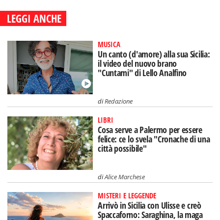
LEGGI ANCHE
MUSICA
Un canto (d'amore) alla sua Sicilia:
il video del nuovo brano
"Cuntami" di Lello Analfino
di
Redazione
LIBRI
Cosa serve a Palermo per essere
felice: ce lo svela "Cronache di una
città possibile"
di
Alice Marchese
MISTERI E LEGGENDE
Arrivò in Sicilia con Ulisse e creò
Spaccaforno: Saraghina, la maga