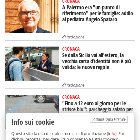
CRONACA
A Palermo era "un punto di
riferimento" per le famiglie: addio
al pediatra Angelo Spataro
di
Redazione
CRONACA
Se dalla Sicilia vai all'estero, la
vecchia carta d'identità non è più
valida: le nuove regole
di
Redazione
CRONACA
"Fino a 12 euro al giorno per le
strisce blu": parcheggio salato per
chi ha casa a Barcarello
Continua senza accettare
Info sui cookie
di
Gabriella Di Carlo
Questo sito fa uso di cookie tecnici e di profilazione (
info
). Fai
click su "Accetta" per dare il tuo consenso a tutti i cookie di