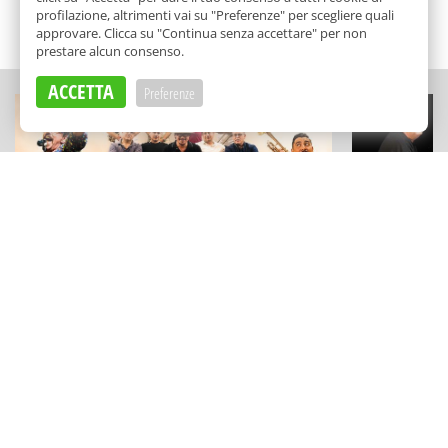
profilazione, altrimenti vai su "Preferenze" per scegliere quali
SCELTO DA BALARM
approvare. Clicca su "Continua senza accettare" per non
prestare alcun consenso.
ACCETTA
Preferenze
MUSICA
CONCERTI
Il "Festival delle Musiche" a
"Here Goes 
Marineo: grandi omaggi, ritmi
Glauco Veni
travolgenti (e visite al Castello)
suonano i B