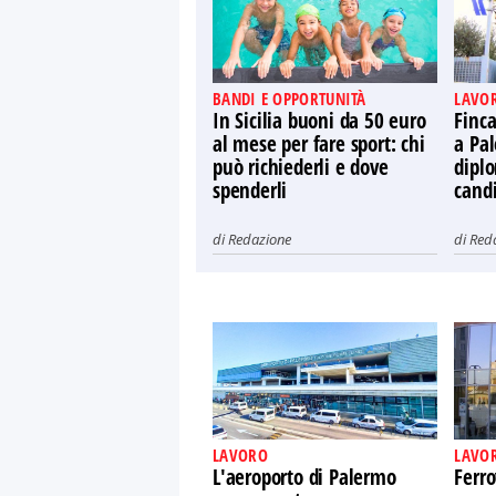
BANDI E OPPORTUNITÀ
LAVO
In Sicilia buoni da 50 euro
Finca
al mese per fare sport: chi
a Pal
può richiederli e dove
diplo
spenderli
candi
di
Redazione
di
Red
LAVORO
LAVO
L'aeroporto di Palermo
Ferro