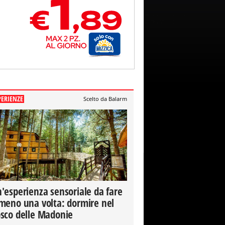
PERIENZE
Scelto da Balarm
'esperienza sensoriale da fare
meno una volta: dormire nel
sco delle Madonie