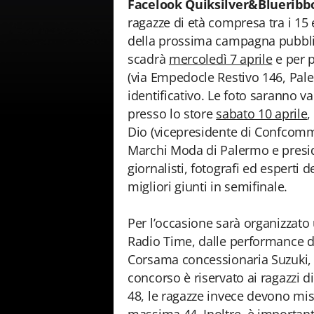
Facelook Quiksilver&Blueribb
ragazze di età compresa tra i 15 e
della prossima campagna pubblic
scadrà
mercoledì 7 aprile
e per p
(via Empedocle Restivo 146, Pale
identificativo. Le foto saranno va
presso lo store
sabato 10 aprile
,
Dio (vicepresidente di Confcomme
Marchi Moda di Palermo e presi
giornalisti, fotografi ed esperti 
migliori giunti in semifinale.
Per l’occasione sarà organizzato
Radio Time, dalle performance d
Corsama concessionaria Suzuki, Fo
concorso è riservato ai ragazzi 
48, le ragazze invece devono mi