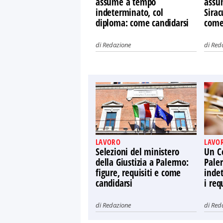
assume a tempo
assu
indeterminato, col
Sirac
diploma: come candidarsi
come
di
Redazione
di
Red
LAVORO
LAVO
Selezioni del ministero
Un C
della Giustizia a Palermo:
Pale
figure, requisiti e come
indet
candidarsi
i req
di
Redazione
di
Red