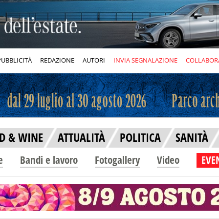
PUBBLICITÀ
REDAZIONE
AUTORI
INVIA SEGNALAZIONE
COLLABOR
D & WINE
ATTUALITÀ
POLITICA
SANITÀ
e
Bandi e lavoro
Fotogallery
Video
EVEN