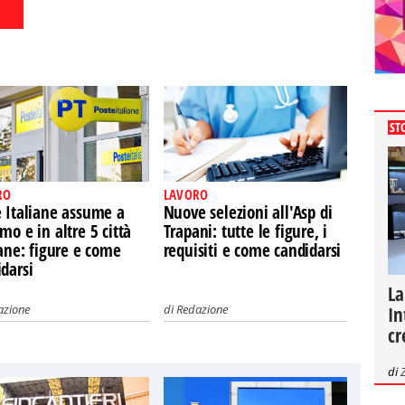
ST
RO
LAVORO
e Italiane assume a
Nuove selezioni all'Asp di
mo e in altre 5 città
Trapani: tutte le figure, i
iane: figure e come
requisiti e come candidarsi
darsi
La
azione
di
Redazione
In
cr
di