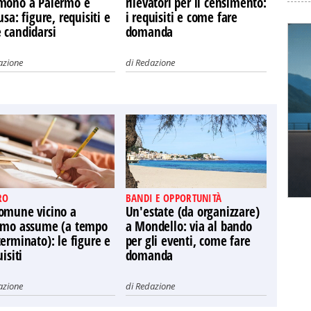
mono a Palermo e
rilevatori per il censimento:
usa: figure, requisiti e
i requisiti e come fare
 candidarsi
domanda
azione
di
Redazione
RO
BANDI E OPPORTUNITÀ
omune vicino a
Un'estate (da organizzare)
rmo assume (a tempo
a Mondello: via al bando
erminato): le figure e
per gli eventi, come fare
uisiti
domanda
azione
di
Redazione