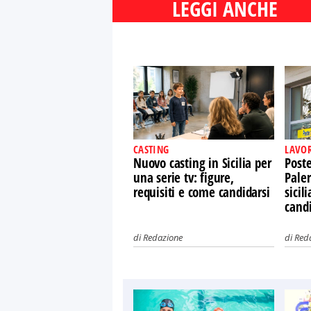
LEGGI ANCHE
CASTING
LAVO
Nuovo casting in Sicilia per
Post
una serie tv: figure,
Paler
requisiti e come candidarsi
sicil
candi
di
Redazione
di
Red