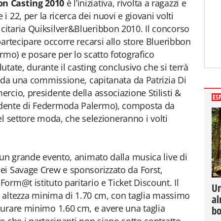
on Casting
2010
è l’iniziativa, rivolta a ragazzi e
 i 22, per la ricerca dei nuovi e giovani volti
itaria Quiksilver&Blueribbon 2010. Il concorso
artecipare occorre recarsi allo store Blueribbon
rmo) e posare per lo scatto fotografico
lutate, durante il casting conclusivo che si terrà
 da una commissione, capitanata da Patrizia Di
rcio, presidente della associazione Stilisti &
ES
dente di Federmoda Palermo), composta da
del settore moda, che selezioneranno i volti
 un grande evento, animato dalla musica live di
ei Savage Crew e sponsorizzato da Forst,
rm@t istituto paritario e Ticket Discount. Il
Un
di altezza minima di 1.70 cm, con taglia massimo
al
surare minimo 1.60 cm, e avere una taglia
bo