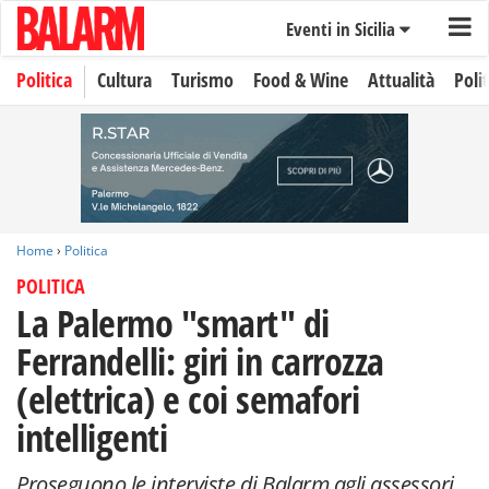
Eventi in Sicilia
Politica
Cultura
Turismo
Food & Wine
Attualità
Polit
Home
›
Politica
POLITICA
La Palermo "smart" di
Ferrandelli: giri in carrozza
(elettrica) e coi semafori
intelligenti
Proseguono le interviste di Balarm agli assessori