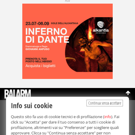
Adv
Continua senza accettare
Info sui cookie
©Copyright 2003-2026
Bmedia Srl
- P.IVA 07064240828
Questo sito fa uso di cookie tecnici e di profilazione (
info
). Fai
La riproduzione totale o parziale di tutti i contenuti, in qualunque
click su "Accetta" per dare il tuo consenso a tutti i cookie di
forma, su qualsiasi supporto è proibita.
profilazione, altrimenti vai su "Preferenze" per scegliere quali
Balarm.it è una testata giornalistica registrata. Autorizzazione del
approvare. Clicca su "Continua senza accettare" per non
Tribunale di Palermo n° 32 del 21/10/2003