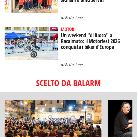
di
Redazione
MOTORI
Un weekend "di fuoco" a
Racalmuto: il Motorfest 2026
conquista i biker d'Europa
di
Redazione
SCELTO DA BALARM