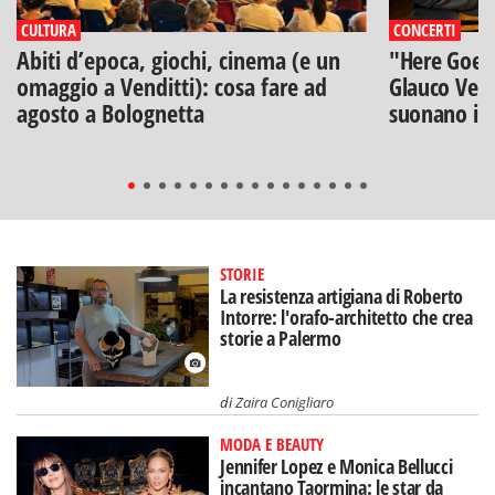
CULTURA
CONCERTI
Abiti d’epoca, giochi, cinema (e un
"Here Goes 
omaggio a Venditti): cosa fare ad
Glauco Veni
agosto a Bolognetta
suonano i B
STORIE
La resistenza artigiana di Roberto
Intorre: l'orafo-architetto che crea
storie a Palermo
di
Zaira Conigliaro
MODA E BEAUTY
Jennifer Lopez e Monica Bellucci
incantano Taormina: le star da