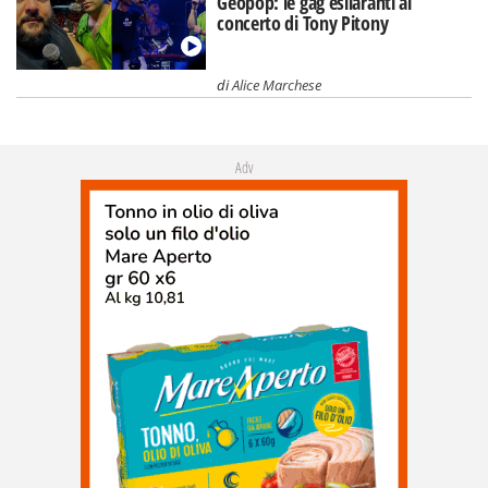
Geopop: le gag esilaranti al
concerto di Tony Pitony
di
Alice Marchese
Adv