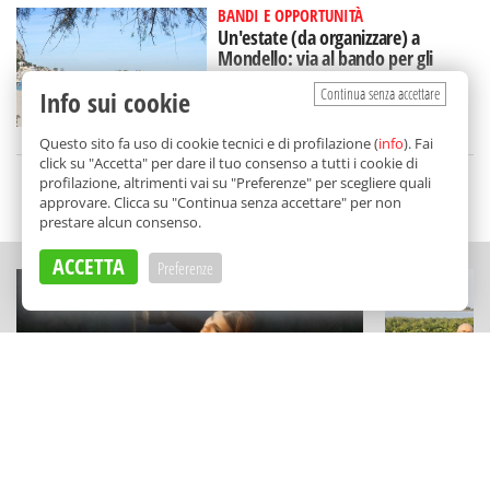
BANDI E OPPORTUNITÀ
Un'estate (da organizzare) a
Mondello: via al bando per gli
eventi, come fare domanda
Continua senza accettare
Info sui cookie
di
Redazione
Questo sito fa uso di cookie tecnici e di profilazione (
info
). Fai
click su "Accetta" per dare il tuo consenso a tutti i cookie di
profilazione, altrimenti vai su "Preferenze" per scegliere quali
SCELTO DA BALARM
approvare. Clicca su "Continua senza accettare" per non
prestare alcun consenso.
ACCETTA
Preferenze
ESPERIENZE
ECCELLENZE
Un capolavoro disegnato con la
Vini minera
sabbia: Stefania Bruno al Castello di
Stagnone: l