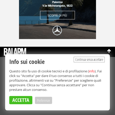
Continua senza accettare
Info sui cookie
©Copyright 2003-2026
Bmedia Srl
- P.IVA 07064240828
Questo sito fa uso di cookie tecnici e di profilazione (
info
). Fai
La riproduzione totale o parziale di tutti i contenuti, in qualunque
click su "Accetta" per dare il tuo consenso a tutti i cookie di
forma, su qualsiasi supporto è proibita.
profilazione, altrimenti vai su "Preferenze" per scegliere quali
Balarm.it è una testata giornalistica registrata. Autorizzazione del
approvare. Clicca su "Continua senza accettare" per non
Tribunale di Palermo n° 32 del 21/10/2003
prestare alcun consenso.
Direttore responsabile:
Fabio Ricotta
Privacy e Cookie Policy
ACCETTA
Preferenze