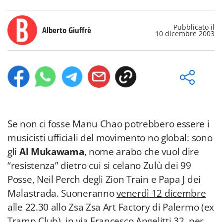
Pubblicato il
Alberto Giuffrè
10 dicembre 2003
Se non ci fosse Manu Chao potrebbero essere i
musicisti ufficiali del movimento no global: sono
gli
Al Mukawama
, nome arabo che vuol dire
“resistenza” dietro cui si celano Zulù dei 99
Posse, Neil Perch degli Zion Train e Papa J dei
Malastrada. Suoneranno
venerdì 12 dicembre
alle 22.30 allo Zsa Zsa Art Factory di Palermo (ex
Tramp Club), in via Francesco Angelitti 32, per