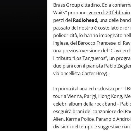
Brass Group cittadino. Ed a conferma 
Waits” propone,
venerdì 20 febbraio
pezzi dei
Radiohead
, una delle band
passato del nostro è costellato di or
poliedricità, lo hanno impegnato ne
Inglese, del Barocco Francese, di Rav
una preziosa versione del “Clavicem
il tributo “Los Tangueros”, un progr
due piani con il pianista Pablo Ziegle
violoncellista Carter Brey).
In prima italiana ed esclusiva per il 
tour a Vienna, Parigi, Hong Kong, Me
celebri album della rock band – Pab
eseguirà brani del canzoniere dei Ra
Alien, Karma Police, Paranoid Android,
divisioni del tempo e suggestive ria