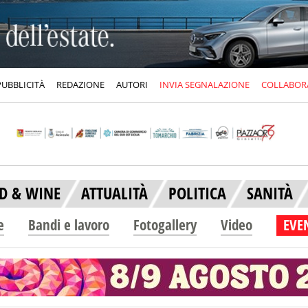
PUBBLICITÀ
REDAZIONE
AUTORI
INVIA SEGNALAZIONE
COLLABOR
D & WINE
ATTUALITÀ
POLITICA
SANITÀ
e
Bandi e lavoro
Fotogallery
Video
EVEN