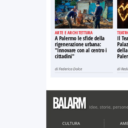
ARTE E ARCHITETTURA
TEATR
A Palermo le sfide della
Il Te
rigenerazione urbana:
Palaz
"Innovare con al centro i
della
cittadini"
Pale
di
Federica Dolce
di
Red
Idee, storie, person
CULTURA
AMB