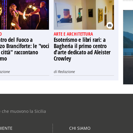
O
ARTE E ARCHITETTURA
atro del Fuoco a
Esoterismo e libri rari: a
zo Branciforte: le "voci
Bagheria il primo centro
 città" raccontano
d'arte dedicato ad Aleister
rmo
Crowley
azione
di
Redazione
e che muovono la Sicilia
IENTE
CHI SIAMO