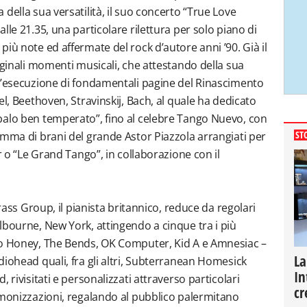
della sua versatilità, il suo concerto “True Love
alle 21.35, una particolare rilettura per solo piano di
 più note ed affermate del rock d’autore anni ’90. Già il
iginali momenti musicali, che attestando della sua
ll’esecuzione di fondamentali pagine del Rinascimento
el, Beethoven, Stravinskij, Bach, al quale ha dedicato
balo ben temperato”, fino al celebre Tango Nuevo, con
amma di brani del grande Astor Piazzola arrangiati per
ST
r o “Le Grand Tango”, in collaborazione con il
Brass Group, il pianista britannico, reduce da regolari
lbourne, New York, attingendo a cinque tra i più
lo Honey, The Bends, OK Computer, Kid A e Amnesiac –
La
diohead quali, fra gli altri, Subterranean Homesick
In
 rivisitati e personalizzati attraverso particolari
cr
rmonizzazioni, regalando al pubblico palermitano