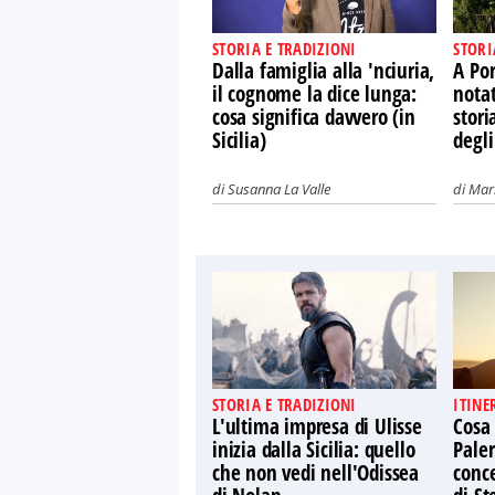
STORIA E TRADIZIONI
STORI
Dalla famiglia alla 'nciuria,
A Por
il cognome la dice lunga:
nota
cosa significa davvero (in
stori
Sicilia)
degli
di
Susanna La Valle
di
Mari
STORIA E TRADIZIONI
ITINE
L'ultima impresa di Ulisse
Cosa
inizia dalla Sicilia: quello
Paler
che non vedi nell'Odissea
conce