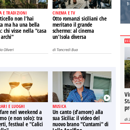
A E TRADIZIONI
CINEMA E TV
ticello non l'hai
Otto romanzi siciliani che
ta ma ha una bella
meritano il grande
a: chi visse nella "casa
schermo: al cinema
 archi"
un'Isola diversa
EC
a Oliveri
di
Tancredi Bua
Vi
St
RARI E LUOGHI
MUSICA
pr
 fare nel weekend a
Un canto (d'amore) alla
mo (e non solo): tra
sua Sicilia: il video del
di
rti, festival e "Calici
nuovo brano "Cuntami" di