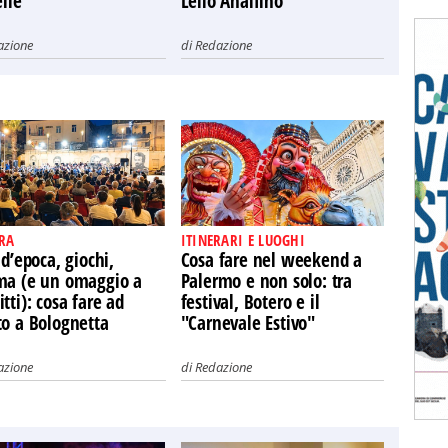
elle"
Lello Analfino
azione
di
Redazione
RA
ITINERARI E LUOGHI
 d’epoca, giochi,
Cosa fare nel weekend a
ma (e un omaggio a
Palermo e non solo: tra
tti): cosa fare ad
festival, Botero e il
to a Bolognetta
"Carnevale Estivo"
azione
di
Redazione