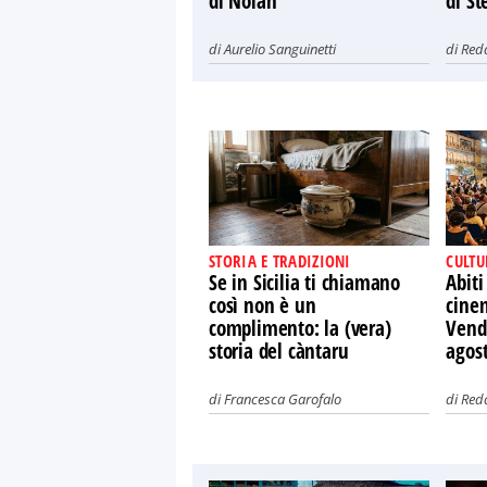
di Nolan
di St
di
Aurelio Sanguinetti
di
Red
STORIA E TRADIZIONI
CULTU
Se in Sicilia ti chiamano
Abiti
così non è un
cine
complimento: la (vera)
Vendi
storia del càntaru
agos
di
Francesca Garofalo
di
Red