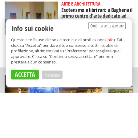
ARTE E ARCHITETTURA
Esoterismo e libri rari: a Bagheria il
primo centro d'arte dedicato ad
Aleister Crowley
Continua senza accettare
Info sui cookie
di
Redazione
Questo sito fa uso di cookie tecnici e di profilazione (
info
). Fai
click su "Accetta" per dare il tuo consenso a tutti i cookie di
profilazione, altrimenti vai su "Preferenze" per scegliere quali
SCELTO DA BALARM
approvare. Clicca su "Continua senza accettare" per non
prestare alcun consenso.
ACCETTA
Preferenze
MUSICA E APERITIVI
ECCELLENZE
La notte di San Lorenzo da Bruno
Vini minera
Ribadi: birra, musica live e visite
Stagnone: l