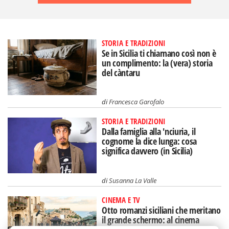
STORIA E TRADIZIONI
Se in Sicilia ti chiamano così non è
un complimento: la (vera) storia
del càntaru
di
Francesca Garofalo
STORIA E TRADIZIONI
Dalla famiglia alla 'nciuria, il
cognome la dice lunga: cosa
significa davvero (in Sicilia)
di
Susanna La Valle
CINEMA E TV
Otto romanzi siciliani che meritano
il grande schermo: al cinema