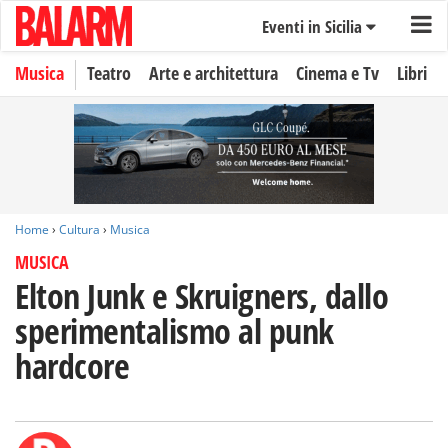
Eventi in Sicilia
Musica
Teatro
Arte e architettura
Cinema e Tv
Libri
Home
›
Cultura
›
Musica
MUSICA
Elton Junk e Skruigners, dallo
sperimentalismo al punk
hardcore