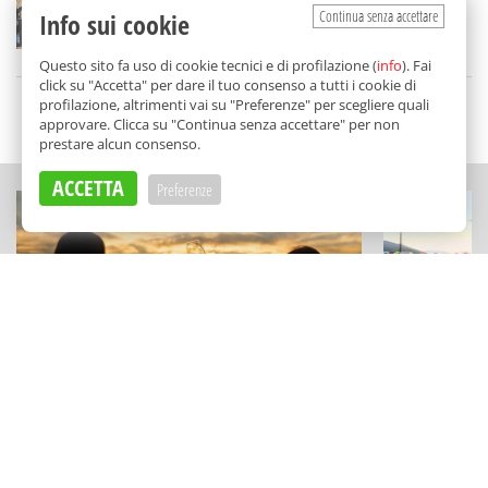
un'Isola diversa
Continua senza accettare
Info sui cookie
di
Tancredi Bua
Questo sito fa uso di cookie tecnici e di profilazione (
info
). Fai
click su "Accetta" per dare il tuo consenso a tutti i cookie di
profilazione, altrimenti vai su "Preferenze" per scegliere quali
SCELTO DA BALARM
approvare. Clicca su "Continua senza accettare" per non
prestare alcun consenso.
ACCETTA
Preferenze
ESPERIENZE
CULTURA
La Sicilia del vino diventa viaggio:
Notti magich
tutte le cantine aperte per "Calici di
tutti gli ev
Stelle 2026"
di Gratteri