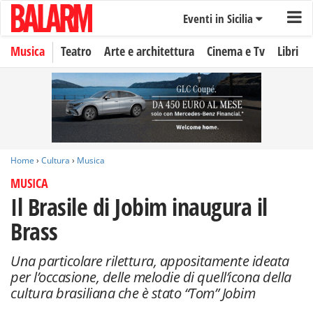
Eventi in Sicilia
Musica
Teatro
Arte e architettura
Cinema e Tv
Libri
Home
›
Cultura
›
Musica
MUSICA
Il Brasile di Jobim inaugura il
Brass
Una particolare rilettura, appositamente ideata
per l’occasione, delle melodie di quell’icona della
cultura brasiliana che è stato “Tom” Jobim