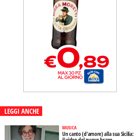
LEGGI ANCHE
MUSICA
Un canto (d'amore) alla sua Sicilia:
il video del nuovo brano