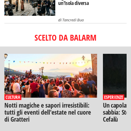
un'Isola diversa
di
Tancredi Bua
SCELTO DA BALARM
CULTURA
ESPERIENZE
Notti magiche e sapori irresistibili:
Un capolavo
tutti gli eventi dell'estate nel cuore
sabbia: Stef
di Gratteri
Cefalù