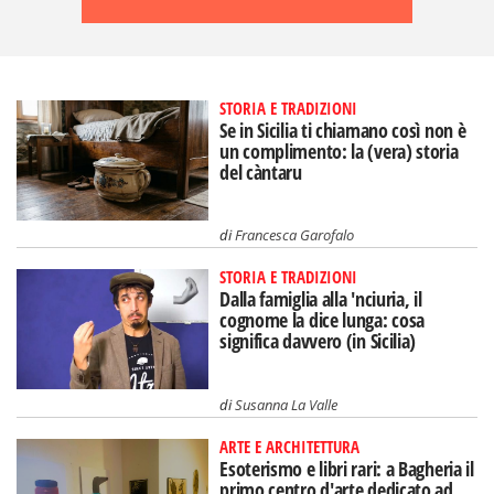
STORIA E TRADIZIONI
Se in Sicilia ti chiamano così non è
un complimento: la (vera) storia
del càntaru
di
Francesca Garofalo
STORIA E TRADIZIONI
Dalla famiglia alla 'nciuria, il
cognome la dice lunga: cosa
significa davvero (in Sicilia)
di
Susanna La Valle
ARTE E ARCHITETTURA
Esoterismo e libri rari: a Bagheria il
primo centro d'arte dedicato ad