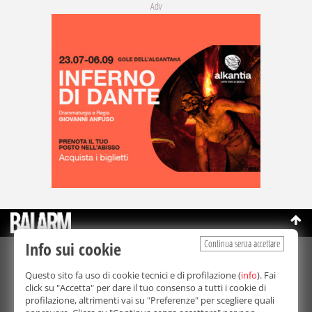
Adv
Continua senza accettare
Info sui cookie
©Copyright 2003-2026
Bmedia Srl
- P.IVA 07064240828
Questo sito fa uso di cookie tecnici e di profilazione (
info
). Fai
La riproduzione totale o parziale di tutti i contenuti, in qualunque
click su "Accetta" per dare il tuo consenso a tutti i cookie di
forma, su qualsiasi supporto è proibita.
profilazione, altrimenti vai su "Preferenze" per scegliere quali
Balarm.it è una testata giornalistica registrata. Autorizzazione del