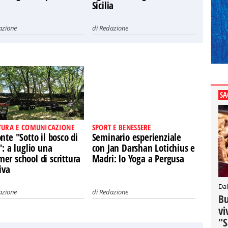
Sicilia
azione
di
Redazione
SA
TURA E COMUNICAZIONE
SPORT E BENESSERE
nte "Sotto il bosco di
Seminario esperienziale
": a luglio una
con Jan Darshan Lotichius e
r school di scrittura
Madri: lo Yoga a Pergusa
iva
Dal
azione
di
Redazione
Bu
vi
"S