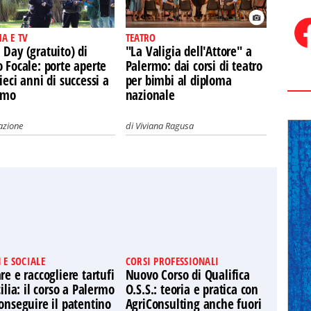
A E TV
TEATRO
Day (gratuito) di
"La Valigia dell'Attore" a
 Focale: porte aperte
Palermo: dai corsi di teatro
ieci anni di successi a
per bimbi al diploma
rmo
nazionale
azione
di
Viviana Ragusa
 E SOCIALE
CORSI PROFESSIONALI
re e raccogliere tartufi
Nuovo Corso di Qualifica
cilia: il corso a Palermo
O.S.S.: teoria e pratica con
onseguire il patentino
AgriConsulting anche fuori