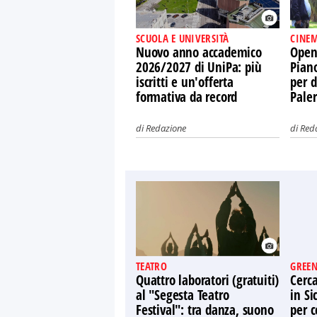
SCUOLA E UNIVERSITÀ
CINEM
Nuovo anno accademico
Open 
2026/2027 di UniPa: più
Piano
iscritti e un'offerta
per d
formativa da record
Pale
di
Redazione
di
Red
TEATRO
GREEN
Quattro laboratori (gratuiti)
Cerca
al "Segesta Teatro
in Si
Festival": tra danza, suono
per c