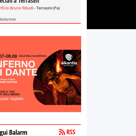
eciali a Terrasini
rificio Bruno Ribadi
- Terrasini (Pa)
Redazione
gui Balarm