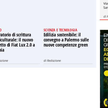
Via
San
di
O
SCIENZA E TECNOLOGIA
atorio di scrittura
Edilizia sostenibile: il
culturale: il nuovo
convegno a Palermo sulle
tto di Fiat Lux 2.0 a
nuove competenze green
nia
azione
di
Redazione