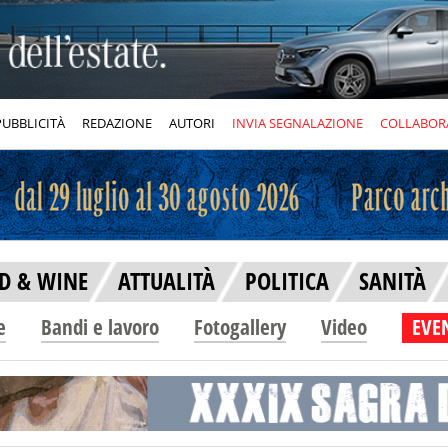
PUBBLICITÀ
REDAZIONE
AUTORI
INVIA SEGNALAZIONE
COLLABOR
D & WINE
ATTUALITÀ
POLITICA
SANITÀ
e
Bandi e lavoro
Fotogallery
Video
EVEN