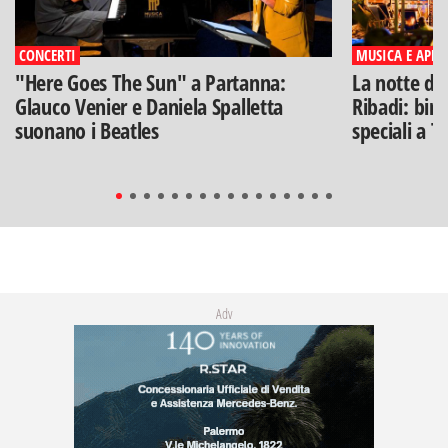
CONCERTI
MUSICA E APERI
"Here Goes The Sun" a Partanna:
La notte di
Glauco Venier e Daniela Spalletta
Ribadi: birr
suonano i Beatles
speciali a T
Adv