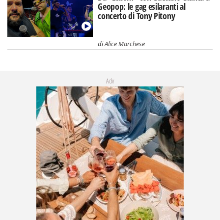
Geopop: le gag esilaranti al
concerto di Tony Pitony
di
Alice Marchese
Adv