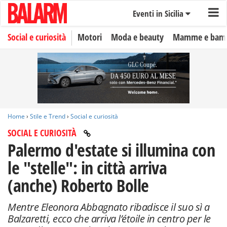
Eventi in Sicilia
Social e curiosità
Motori
Moda e beauty
Mamme e bamb
Home
›
Stile e Trend
›
Social e curiosità
SOCIAL E CURIOSITÀ
Palermo d'estate si illumina con
le "stelle": in città arriva
(anche) Roberto Bolle
Mentre Eleonora Abbagnato ribadisce il suo sì a
Balzaretti, ecco che arriva l’étoile in centro per le