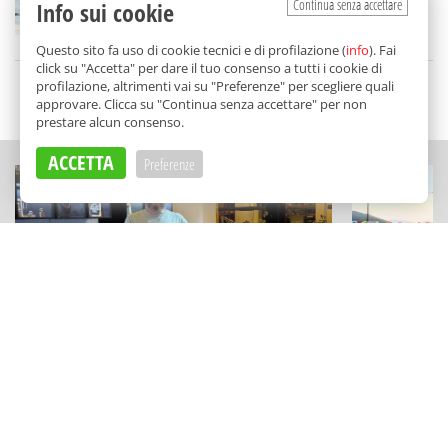
Continua senza accettare
Info sui cookie
di
Redazione
Questo sito fa uso di cookie tecnici e di profilazione (
info
). Fai
click su "Accetta" per dare il tuo consenso a tutti i cookie di
profilazione, altrimenti vai su "Preferenze" per scegliere quali
SCELTO DA BALARM
approvare. Clicca su "Continua senza accettare" per non
prestare alcun consenso.
ACCETTA
Preferenze
STORIE
CULTURA
La resistenza artigiana di Roberto
Notti magich
Intorre: l'orafo-architetto che crea
tutti gli ev
storie a Palermo
di Gratteri