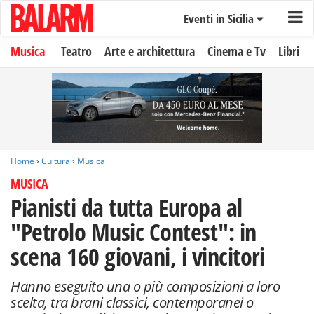
Eventi in Sicilia
Musica
Teatro
Arte e architettura
Cinema e Tv
Libri
Home
›
Cultura
›
Musica
MUSICA
Pianisti da tutta Europa al
"Petrolo Music Contest": in
scena 160 giovani, i vincitori
Hanno eseguito una o più composizioni a loro
scelta, tra brani classici, contemporanei o