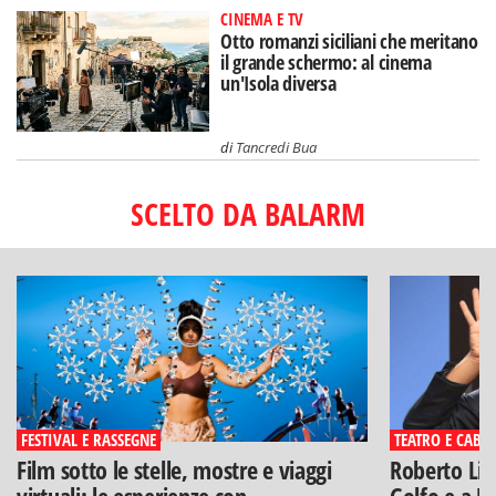
CINEMA E TV
Otto romanzi siciliani che meritano
il grande schermo: al cinema
un'Isola diversa
di
Tancredi Bua
SCELTO DA BALARM
FESTIVAL E RASSEGNE
TEATRO E CABA
Film sotto le stelle, mostre e viaggi
Roberto Lip
virtuali: le esperienze con
Golfo e a Po