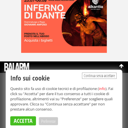
Continua senza accettare
Info sui cookie
©Copyright 2003-2026
Bmedia Srl
- P.IVA 07064240828
Questo sito fa uso di cookie tecnici e di profilazione (
info
). Fai
La riproduzione totale o parziale di tutti i contenuti, in qualunque
click su "Accetta" per dare il tuo consenso a tutti i cookie di
forma, su qualsiasi supporto è proibita.
profilazione, altrimenti vai su "Preferenze" per scegliere quali
Balarm.it è una testata giornalistica registrata. Autorizzazione del
approvare. Clicca su "Continua senza accettare" per non
Tribunale di Palermo n° 32 del 21/10/2003
prestare alcun consenso.
Direttore responsabile:
Fabio Ricotta
Privacy e Cookie Policy
ACCETTA
Preferenze