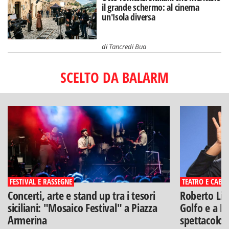
il grande schermo: al cinema
un'Isola diversa
di
Tancredi Bua
SCELTO DA BALARM
FESTIVAL E RASSEGNE
TEATRO E CABA
Concerti, arte e stand up tra i tesori
Roberto Lip
siciliani: "Mosaico Festival" a Piazza
Golfo e a Po
Armerina
spettacolo"