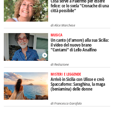
Cosa serve a Palermo per essere
felice: ce lo svela "Cronache di una
città possibile"
di
Alice Marchese
MUSICA
Un canto (d'amore) alla sua Sicilia:
il video del nuovo brano
"Cuntami" di Lello Analfino
di
Redazione
MISTERI E LEGGENDE
Arrivò in Sicilia con Ulisse e creò
Spaccaforno: Saraghina, la maga
(beniamina) delle donne
di
Francesca Garofalo