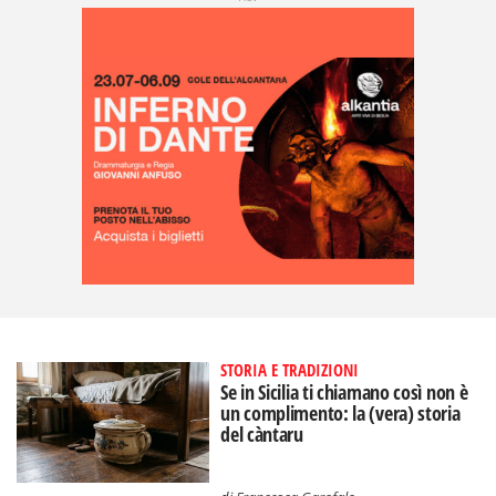
STORIA E TRADIZIONI
Se in Sicilia ti chiamano così non è
un complimento: la (vera) storia
del càntaru