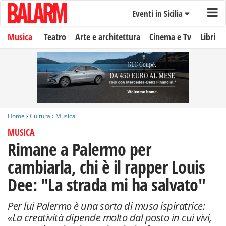
Eventi in Sicilia
Musica
Teatro
Arte e architettura
Cinema e Tv
Libri
Home
›
Cultura
›
Musica
MUSICA
Rimane a Palermo per
cambiarla, chi è il rapper Louis
Dee: "La strada mi ha salvato"
Per lui Palermo è una sorta di musa ispiratrice:
«La creatività dipende molto dal posto in cui vivi,