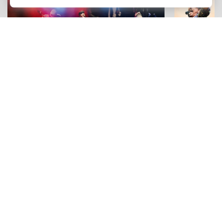
FESTIVAL E RASSEGNE
MUSICA
Concerti, arte e stand up tra i tesori
Il "Festiva
siciliani: "Mosaico Festival" a Piazza
Marineo: g
Armerina
travolgenti 
Adv