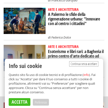
di
Francesca Garofalo
ARTE E ARCHITETTURA
A Palermo le sfide della
rigenerazione urbana: "Innovare
con al centro i cittadini"
di
Federica Dolce
ARTE E ARCHITETTURA
Esoterismo e libri rari: a Bagheria il
primo centro d'arte dedicato ad
Aleister Crowley
Continua senza accettare
Info sui cookie
di
Redazione
Questo sito fa uso di cookie tecnici e di profilazione (
info
). Fai
click su "Accetta" per dare il tuo consenso a tutti i cookie di
profilazione, altrimenti vai su "Preferenze" per scegliere quali
SCELTO DA BALARM
approvare. Clicca su "Continua senza accettare" per non
prestare alcun consenso.
ACCETTA
Preferenze