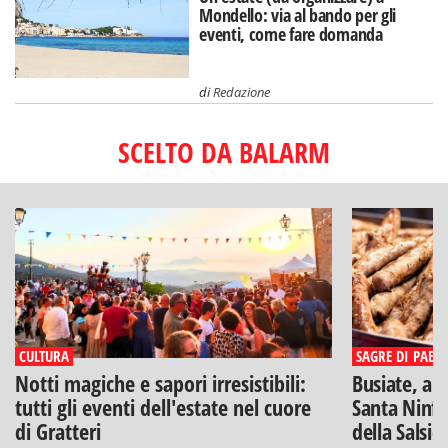
Mondello: via al bando per gli
eventi, come fare domanda
di
Redazione
SCELTO DA BALARM
CULTURA
SAGRE DI PAESE
Notti magiche e sapori irresistibili:
Busiate, ar
tutti gli eventi dell'estate nel cuore
Santa Ninfa
di Gratteri
della Salsic