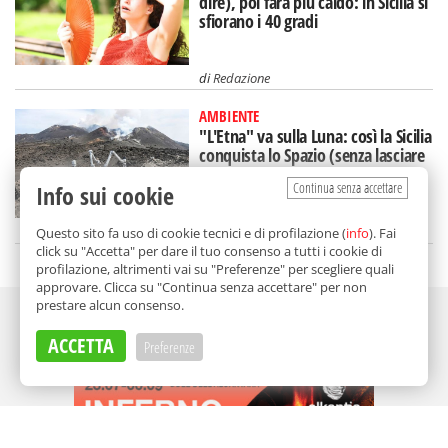
dire), poi farà più caldo: in Sicilia si
sfiorano i 40 gradi
di
Redazione
AMBIENTE
"L'Etna" va sulla Luna: così la Sicilia
conquista lo Spazio (senza lasciare
la Terra)
Continua senza accettare
Info sui cookie
di
Aurelio Sanguinetti
Questo sito fa uso di cookie tecnici e di profilazione (
info
). Fai
click su "Accetta" per dare il tuo consenso a tutti i cookie di
profilazione, altrimenti vai su "Preferenze" per scegliere quali
approvare. Clicca su "Continua senza accettare" per non
prestare alcun consenso.
Adv
ACCETTA
Preferenze