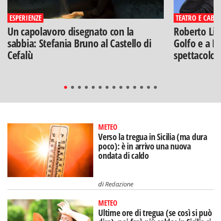
ESPERIENZE
TEATRO E CABA
Un capolavoro disegnato con la
Roberto Lip
sabbia: Stefania Bruno al Castello di
Golfo e a Po
Cefalù
spettacolo"
METEO
Verso la tregua in Sicilia (ma dura
poco): è in arrivo una nuova
ondata di caldo
di
Redazione
METEO
Ultime ore di tregua (se così si può