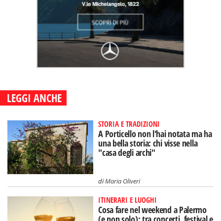
LEGGI ANCHE
STORIA E TRADIZIONI
A Porticello non l'hai notata ma ha
una bella storia: chi visse nella
"casa degli archi"
di
Maria Oliveri
ITINERARI E LUOGHI
Cosa fare nel weekend a Palermo
(e non solo): tra concerti, festival e