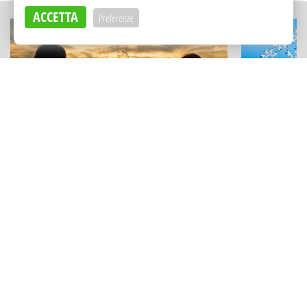
ACCETTA
Preferenze
ESPERIENZE
FESTIVAL E RAS
La Sicilia del vino diventa viaggio:
Film sotto l
tutte le cantine aperte per "Calici di
virtuali: le
Stelle 2026"
"Animaphix
Adv