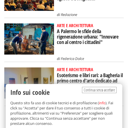
di
Redazione
ARTE E ARCHITETTURA
A Palermo le sfide della
rigenerazione urbana: "Innovare
con al centro i cittadini"
di
Federica Dolce
ARTE E ARCHITETTURA
Esoterismo e libri rari: a Bagheria il
primo centro d'arte dedicato ad
Aleister Crowley
Continua senza accettare
Info sui cookie
di
Redazione
Questo sito fa uso di cookie tecnici e di profilazione (
info
). Fai
click su "Accetta" per dare il tuo consenso a tutti i cookie di
profilazione, altrimenti vai su "Preferenze" per scegliere quali
SCELTO DA BALARM
approvare. Clicca su "Continua senza accettare" per non
prestare alcun consenso.