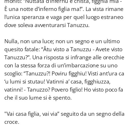
moniti: “Nuttata d’infernu è chista, figghia mia -
È una notte d’inferno figlia ma!”. La vista rimane
l’unica speranza e vaga per quel luogo estraneo
dove soleva avventurarsi Tanuzzu.
Nulla, non una luce; non un segno e un ultimo
quesito fatale: “Âtu visto a Tanuzzu - Avete visto
Tanuzzu?”. Una risposta si infrange alle orecchie
con la stessa forza di un’imbarcazione su uno
scoglio: “Tanuzzu?! Poviru figghiu! Visti ant’ura ca
‘u lumi si stutau! Vatinni a’ casa, figghiuzza,
vatinni! - Tanuzzo? Povero figlio! Ho visto poco fa
che il suo lume si è spento.
"Vai casa figlia, vai via” seguito da un segno della
croce.