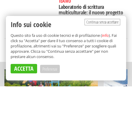
TEATRO
Laboratorio di scrittura
multiculturale: il nuovo progetto
di Fiat Lux 2.0 a Catania
Continua senza accettare
Info sui cookie
di
Redazione
Questo sito fa uso di cookie tecnici e di profilazione (
info
). Fai
click su "Accetta" per dare il tuo consenso a tutti i cookie di
profilazione, altrimenti vai su "Preferenze" per scegliere quali
SCELTO DA BALARM
approvare. Clicca su "Continua senza accettare" per non
prestare alcun consenso.
ACCETTA
Preferenze
ESPERIENZE
VIAGGI
Il gioco incontra la natura in Sicilia:
La "rivoluz
le avventure (green) per famiglie a
Lines: perch