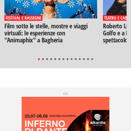
FESTIVAL E RASSEGNE
TEATRO E CABA
Film sotto le stelle, mostre e viaggi
Roberto Lip
virtuali: le esperienze con
Golfo e a Po
"Animaphix" a Bagheria
spettacolo"
Adv