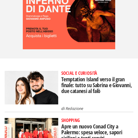
SOCIAL E CURIOSITÀ
Temptation Island verso il gran
finale: tutto su Sabrina e Giovanni,
due catanesi al falò
di
Redazione
SHOPPING
Apre un nuovo Conad City a
Palermo: spesa veloce, sapori