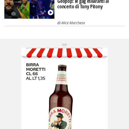
Geopop: le gag esilaranti al
concerto di Tony Pitony
di
Alice Marchese
Adv