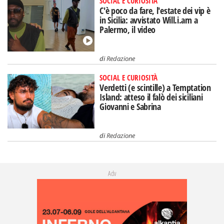
SOCIAL E CURIOSITÀ
C'è poco da fare, l'estate dei vip è
in Sicilia: avvistato Will.i.am a
Palermo, il video
di
Redazione
SOCIAL E CURIOSITÀ
Verdetti (e scintille) a Temptation
Island: atteso il falò dei siciliani
Giovanni e Sabrina
di
Redazione
Adv