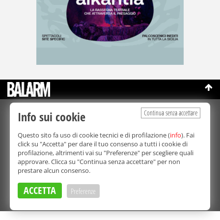
Continua senza accettare
Info sui cookie
©Copyright 2003-2026
Bmedia Srl
- P.IVA 07064240828
La riproduzione totale o parziale di tutti i contenuti, in qualunque
Questo sito fa uso di cookie tecnici e di profilazione (
info
). Fai
forma, su qualsiasi supporto è proibita.
click su "Accetta" per dare il tuo consenso a tutti i cookie di
Balarm.it è una testata giornalistica registrata. Autorizzazione del
profilazione, altrimenti vai su "Preferenze" per scegliere quali
Tribunale di Palermo n° 32 del 21/10/2003
approvare. Clicca su "Continua senza accettare" per non
Direttore responsabile:
Fabio Ricotta
prestare alcun consenso.
Privacy e Cookie Policy
ACCETTA
Preferenze