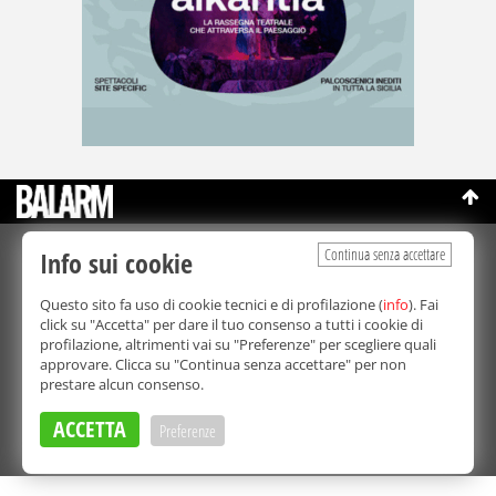
Continua senza accettare
Info sui cookie
©Copyright 2003-2026
Bmedia Srl
- P.IVA 07064240828
La riproduzione totale o parziale di tutti i contenuti, in qualunque
Questo sito fa uso di cookie tecnici e di profilazione (
info
). Fai
forma, su qualsiasi supporto è proibita.
click su "Accetta" per dare il tuo consenso a tutti i cookie di
Balarm.it è una testata giornalistica registrata. Autorizzazione del
profilazione, altrimenti vai su "Preferenze" per scegliere quali
Tribunale di Palermo n° 32 del 21/10/2003
approvare. Clicca su "Continua senza accettare" per non
Direttore responsabile:
Fabio Ricotta
prestare alcun consenso.
Privacy e Cookie Policy
ACCETTA
Preferenze