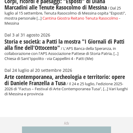
Corpi, ricordi e paesaggi: "Esposti" di Diana
Marcadini alle Tenute Rasocolmo di Messina
/ Dal 25
luglio al 15 settembre, Tenuta Rasocolmo di Messina ospita "Esposti",
mostra personale [...]
Cantina Giostra Reitano Tenuta Rasocolmo
-
Messina
Dal 3 al 31 agosto 2026
Storia e società: a Patti la mostra "I Giornali di Patti
alla fine dell'Ottocento"
/ L'APS Banca della Speranza, in
collaborazione con l'APS Associazione Pattese di Storia Patria, [...]
Chiesa di Sant'Ippolito - via Cappellini 4 - Patti (Me)
Dal 24 luglio al 20 settembre 2026
Arte contemporanea, archeologia e territorio: opere
di Daniele Franzella a Tusa
/ Il 24 e 25 luglio, l'edizione 2025-
2026 di "Factus – Festival di Arte Contemporanea Tusa", [...] Vari luoghi
di Messina e provincia
Adv