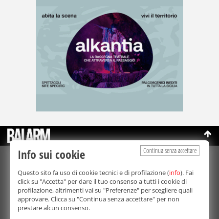
Continua senza accettare
Info sui cookie
©Copyright 2003-2026
Bmedia Srl
- P.IVA 07064240828
Questo sito fa uso di cookie tecnici e di profilazione (
info
). Fai
La riproduzione totale o parziale di tutti i contenuti, in qualunque
click su "Accetta" per dare il tuo consenso a tutti i cookie di
forma, su qualsiasi supporto è proibita.
profilazione, altrimenti vai su "Preferenze" per scegliere quali
Balarm.it è una testata giornalistica registrata. Autorizzazione del
approvare. Clicca su "Continua senza accettare" per non
Tribunale di Palermo n° 32 del 21/10/2003
prestare alcun consenso.
Direttore responsabile:
Fabio Ricotta
Privacy e Cookie Policy