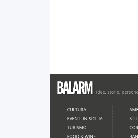
Idee, storie, person
CULTURA
AMB
EVENTI IN SICILIA
STI
TURISMO
COR
FOOD & WINE
BAN