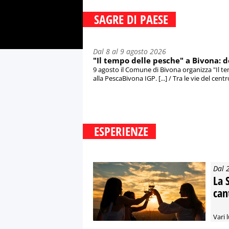
SAGRE DI PAESE
Dal 8 al 9 agosto 2026
"Il tempo delle pesche" a Bivona: 
9 agosto il Comune di Bivona organizza "Il t
alla PescaBivona IGP. [...] / Tra le vie del cent
ESPERIENZE
Dal 
La 
can
Vari l