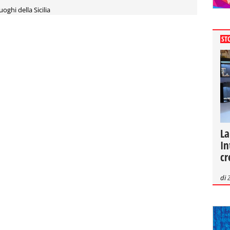
uoghi della Sicilia
ST
La
In
cr
di