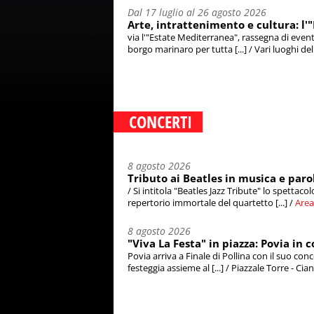
Dal 17 luglio al 26 agosto 2026
Arte, intrattenimento e cultura: l'
via l'"Estate Mediterranea", rassegna di event
borgo marinaro per tutta [...] / Vari luoghi dell
CONCERTI
8 agosto 2026
Tributo ai Beatles in musica e parol
/ Si intitola "Beatles Jazz Tribute" lo spettacol
repertorio immortale del quartetto [...] /
Area
8 agosto 2026
"Viva La Festa" in piazza: Povia in c
Povia arriva a Finale di Pollina con il suo con
festeggia assieme al [...] / Piazzale Torre - Cia