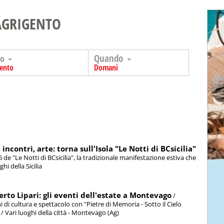
AGRIGENTO
Quando
go
gento
Domani
ncontri, arte: torna sull'Isola "Le Notti di BCsicilia"
6 de "Le Notti di BCsicilia", la tradizionale manifestazione estiva che
hi della Sicilia
rto Lipari: gli eventi dell'estate a Montevago
/
di cultura e spettacolo con "Pietre di Memoria - Sotto il Cielo
] / Vari luoghi della città - Montevago (Ag)