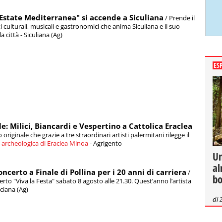
"Estate Mediterranea" si accende a Siculiana
/ Prende il
i culturali, musicali e gastronomici che anima Siculiana e il suo
a città - Siculiana (Ag)
ES
e: Milici, Biancardi e Vespertino a Cattolica Eraclea
o originale che grazie a tre straordinari artisti palermitani rilegge il
 archeologica di Eraclea Minoa
- Agrigento
Un
al
oncerto a Finale di Pollina per i 20 anni di carriera
/
bo
certo "Viva la Festa" sabato 8 agosto alle 21.30. Quest’anno l’artista
nciana (Ag)
di