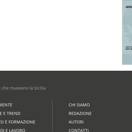
e che muovono la Sicilia
IENTE
CHI SIAMO
LE E TREND
REDAZIONE
SI E FORMAZIONE
AUTORI
DI E LAVORO
CONTATTI