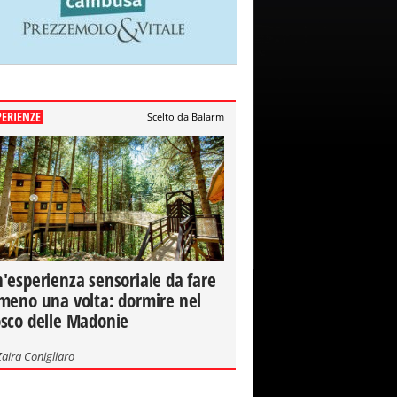
PERIENZE
Scelto da Balarm
'esperienza sensoriale da fare
meno una volta: dormire nel
sco delle Madonie
Zaira Conigliaro