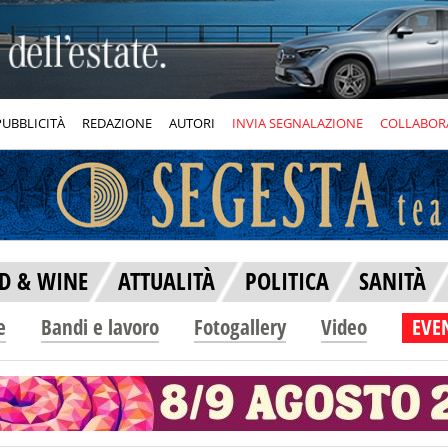
PUBBLICITÀ
REDAZIONE
AUTORI
INVIA SEGNALAZIONE
COLLABOR
D & WINE
ATTUALITÀ
POLITICA
SANITÀ
e
Bandi e lavoro
Fotogallery
Video
EVEN