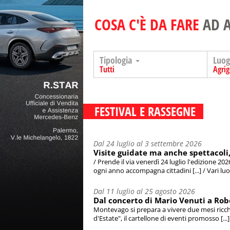
COSA C'È DA FARE
AD 
Tipologia
Luo
Tutti
Agri
FESTIVAL E RASSEGNE
Dal 24 luglio al 3 settembre 2026
Visite guidate ma anche spettacoli, i
/ Prende il via venerdì 24 luglio l'edizione 202
ogni anno accompagna cittadini [...] / Vari luog
Dal 11 luglio al 25 agosto 2026
Dal concerto di Mario Venuti a Robe
Montevago si prepara a vivere due mesi ricchi 
d'Estate", il cartellone di eventi promosso [...