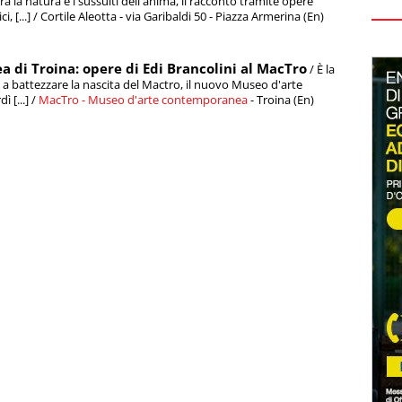
 la natura e i sussulti dell'anima, il racconto tramite opere
, [...] / Cortile Aleotta - via Garibaldi 50 - Piazza Armerina (En)
 di Troina: opere di Edi Brancolini al MacTro
/ È la
i a battezzare la nascita del Mactro, il nuovo Museo d'arte
 [...] /
MacTro - Museo d'arte contemporanea
- Troina (En)