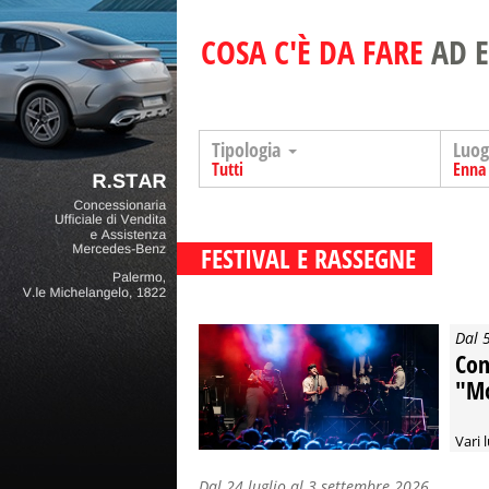
COSA C'È DA FARE
AD 
Tipologia
Luo
Tutti
Enna
FESTIVAL E RASSEGNE
Dal 
Conc
"Mo
Vari 
Dal 24 luglio al 3 settembre 2026