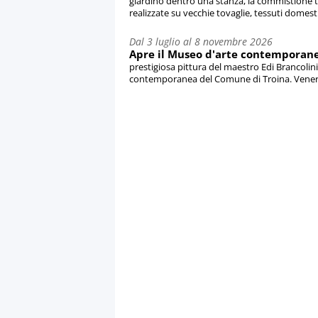
giardino dentro una stanza, la commistione tra
realizzate su vecchie tovaglie, tessuti domestici
Dal 3 luglio al 8 novembre 2026
Apre il Museo d'arte contemporanea
prestigiosa pittura del maestro Edi Brancolin
contemporanea del Comune di Troina. Venerdì