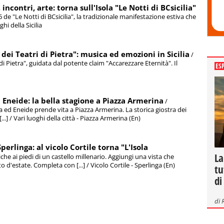
ncontri, arte: torna sull'Isola "Le Notti di BCsicilia"
6 de "Le Notti di BCsicilia", la tradizionale manifestazione estiva che
hi della Sicilia
 dei Teatri di Pietra": musica ed emozioni in Sicilia
/
 di Pietra", guidata dal potente claim "Accarezzare Eternità". Il
ES
 Eneide: la bella stagione a Piazza Armerina
/
 ed Eneide prende vita a Piazza Armerina. La storica giostra dei
.] / Vari luoghi della città - Piazza Armerina (En)
perlinga: al vicolo Cortile torna "L'Isola
La
iche ai piedi di un castello millenario. Aggiungi una vista che
d'estate. Completa con [...] / Vicolo Cortile - Sperlinga (En)
tu
di
di