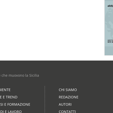
e che muovono la Sicilia
IENTE
CHI SIAMO
LE E TREND
REDAZIONE
SI E FORMAZIONE
AUTORI
DI E LAVORO
CONTATTI