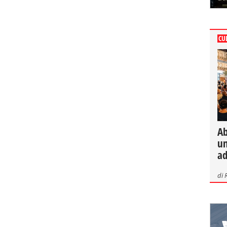
CU
Ab
un
ad
di