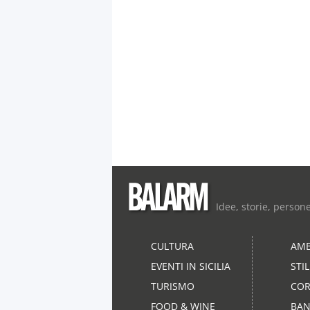
Idee, storie, person
CULTURA
AMB
EVENTI IN SICILIA
STI
TURISMO
COR
FOOD & WINE
BAN