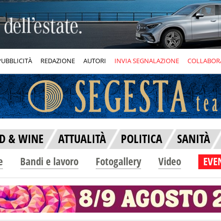
PUBBLICITÀ
REDAZIONE
AUTORI
INVIA SEGNALAZIONE
COLLABOR
D & WINE
ATTUALITÀ
POLITICA
SANITÀ
e
Bandi e lavoro
Fotogallery
Video
EVEN