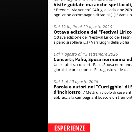
Visite guidate ma anche spettacoli, i
/ Prende il via venerdì 24 luglio l'edizione 202
ogni anno accompagna cittadini [...] / Vari luog
Dal 12 luglio al 29 agosto 2026
Ottava edizione del "Festival Lirico
Ottava edizione del "Festival Lirico dei Teatri
sipario si solleva [...] / Vari luoghi della Sicilia
Dal 1 agosto al 13 settembre 2026
Concerti, Palio, Sposa normanna ed
Un'estate tra concerti, Palio, Sposa normanna
giorni che precedono il Ferragosto vede cast [..
Dal 1 al 20 agosto 2026
Parole e autori nel "Curtigghio" di S
d'Inchiostro"
/ Metti un vicolo di case ant
abbraccia la campagna, il bosco e un tramonto 
ESPERIENZE