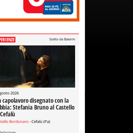
PERIENZE
Scelto da Balarm
gosto 2026
 capolavoro disegnato con la
bbia: Stefania Bruno al Castello
 Cefalù
stello Bordonaro
- Cefalù (Pa)
Redazione