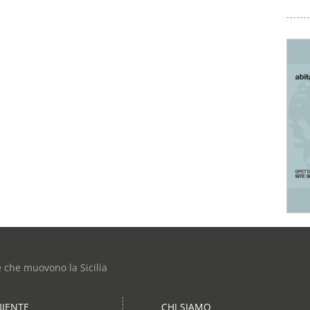
e che muovono la Sicilia
IENTE
CHI SIAMO