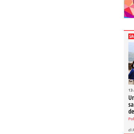
SA
13
Un
sa
de
Pol
di