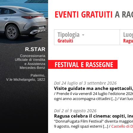
EVENTI GRATUITI
A RA
Tipologia
Luo
Gratuiti
Ragu
FESTIVAL E RASSEGNE
Dal 24 luglio al 3 settembre 2026
Visite guidate ma anche spettacoli, i
/ Prende il via venerdì 24 luglio l'edizione 202
ogni anno accompagna cittadini [...] / Vari luog
Dal 2 al 9 agosto 2026
Ragusa celebra il cinema: ospiti, i
"DonnaFugata Film Festival" diventa maggioren
9 agosto, negli spazi esterni [...] /
Castello di