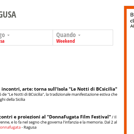
GUSA
go
Quando
sa
Weekend
ncontri, arte: torna sull'Isola "Le Notti di BCsicilia"
6 de "Le Notti di BCsicilia", la tradizionale manifestazione estiva che
hi della Sicilia
ncontri e proiezioni al "DonnaFugata Film Festival"
/ Il
ne, e lo fa nel segno che governa l'infanzia e la memoria. Dal 2 al
 Donnafugata
- Ragusa