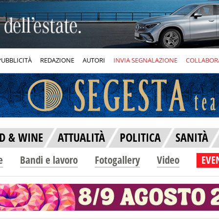
PUBBLICITÀ
REDAZIONE
AUTORI
INVIA SEGNALAZIONE
COLLABOR
D & WINE
ATTUALITÀ
POLITICA
SANITÀ
e
Bandi e lavoro
Fotogallery
Video
EVEN