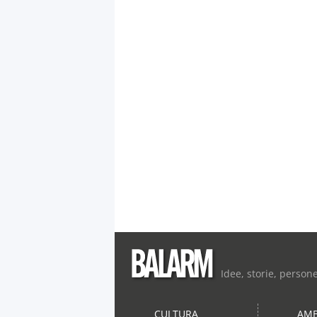
Idee, storie, person
CULTURA
AMB