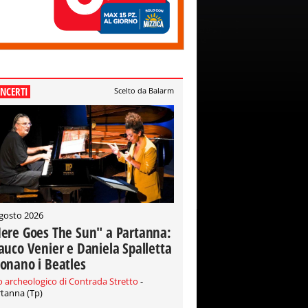
NCERTI
Scelto da Balarm
gosto 2026
ere Goes The Sun" a Partanna:
auco Venier e Daniela Spalletta
onano i Beatles
o archeologico di Contrada Stretto
-
tanna (Tp)