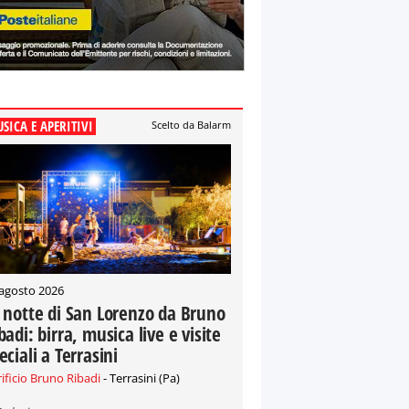
SICA E APERITIVI
Scelto da Balarm
 agosto 2026
 notte di San Lorenzo da Bruno
badi: birra, musica live e visite
eciali a Terrasini
rificio Bruno Ribadi
- Terrasini (Pa)