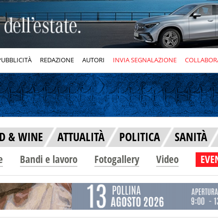
PUBBLICITÀ
REDAZIONE
AUTORI
INVIA SEGNALAZIONE
COLLABOR
D & WINE
ATTUALITÀ
POLITICA
SANITÀ
e
Bandi e lavoro
Fotogallery
Video
EVEN