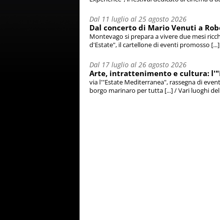
Dal 11 luglio al 25 agosto 2026
Dal concerto di Mario Venuti a Robe
Montevago si prepara a vivere due mesi ricchi 
d'Estate", il cartellone di eventi promosso [...
Dal 17 luglio al 26 agosto 2026
Arte, intrattenimento e cultura: l'
via l'"Estate Mediterranea", rassegna di event
borgo marinaro per tutta [...] / Vari luoghi dell