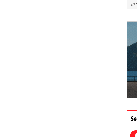
di
Se