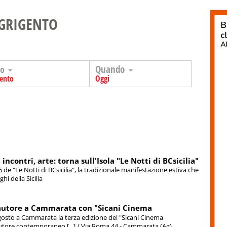
GRIGENTO
Quando
go
gento
Oggi
ncontri, arte: torna sull'Isola "Le Notti di BCsicilia"
6 de "Le Notti di BCsicilia", la tradizionale manifestazione estiva che
hi della Sicilia
 d'autore a Cammarata con "Sicani Cinema
gosto a Cammarata la terza edizione del "Sicani Cinema
'autore contemporaneo [...] / Via Roma 44 - Cammarata (Ag)