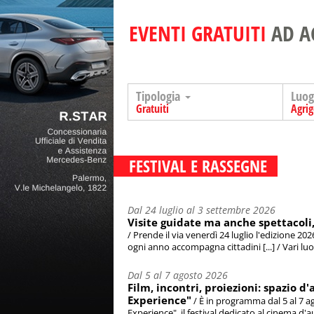
EVENTI GRATUITI
AD A
Tipologia
Luo
Gratuiti
Agri
FESTIVAL E RASSEGNE
Dal 24 luglio al 3 settembre 2026
Visite guidate ma anche spettacoli, i
/ Prende il via venerdì 24 luglio l'edizione 202
ogni anno accompagna cittadini [...] / Vari luog
Dal 5 al 7 agosto 2026
Film, incontri, proiezioni: spazio
Experience"
/ È in programma dal 5 al 7 a
Experience", il festival dedicato al cinema d