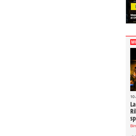
MU
10
La
Ri
sp
Bir