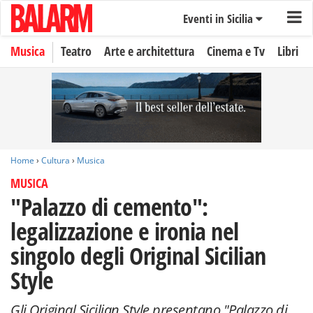
Eventi in Sicilia
Musica
Teatro
Arte e architettura
Cinema e Tv
Libri
Home
›
Cultura
›
Musica
MUSICA
"Palazzo di cemento":
legalizzazione e ironia nel
singolo degli Original Sicilian
Style
Gli Original Sicilian Style presentano "Palazzo di