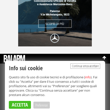
Continua senza accettare
Info sui cookie
©Copyright 2003-2026
Bmedia Srl
- P.IVA 07064240828
Questo sito fa uso di cookie tecnici e di profilazione (
info
). Fai
La riproduzione totale o parziale di tutti i contenuti, in qualunque
click su "Accetta" per dare il tuo consenso a tutti i cookie di
forma, su qualsiasi supporto è proibita.
profilazione, altrimenti vai su "Preferenze" per scegliere quali
Balarm.it è una testata giornalistica registrata. Autorizzazione del
approvare. Clicca su "Continua senza accettare" per non
Tribunale di Palermo n° 32 del 21/10/2003
prestare alcun consenso.
Direttore responsabile:
Fabio Ricotta
Privacy e Cookie Policy
ACCETTA
Preferenze