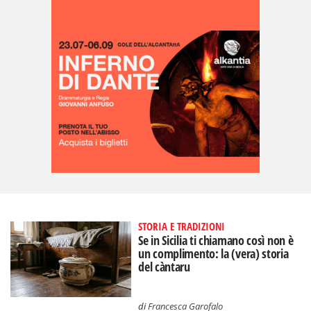
STORIA E TRADIZIONI
Se in Sicilia ti chiamano così non è
un complimento: la (vera) storia
del càntaru
di
Francesca Garofalo