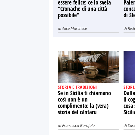
essere felice: ce lo svela
Paler
"Cronache di una città
conce
possibile"
di St
di
Alice Marchese
di
Red
STORIA E TRADIZIONI
STORI
Se in Sicilia ti chiamano
Dalla
così non è un
il co
complimento: la (vera)
cosa 
storia del càntaru
Sicili
di
Francesca Garofalo
di
Susa