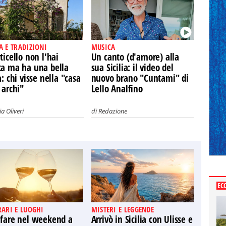
A E TRADIZIONI
MUSICA
ticello non l'hai
Un canto (d'amore) alla
ta ma ha una bella
sua Sicilia: il video del
a: chi visse nella "casa
nuovo brano "Cuntami" di
 archi"
Lello Analfino
a Oliveri
di
Redazione
EC
RARI E LUOGHI
MISTERI E LEGGENDE
 fare nel weekend a
Arrivò in Sicilia con Ulisse e