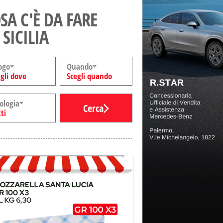
SA C'È DA FARE
 SICILIA
ogo
Quando
gli dove
Scegli quando
ologia
Cerca
ti