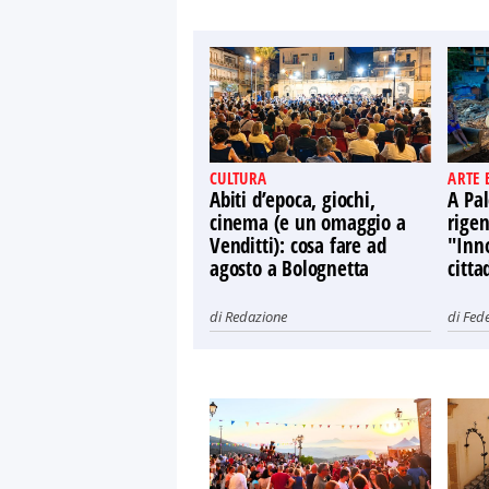
CULTURA
ARTE 
Abiti d’epoca, giochi,
A Pal
cinema (e un omaggio a
rige
Venditti): cosa fare ad
"Inno
agosto a Bolognetta
citta
di
Redazione
di
Fede