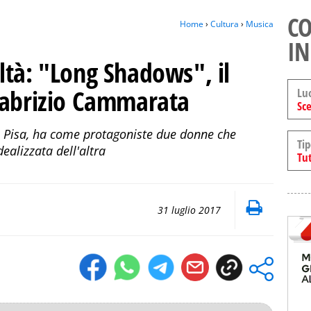
CO
Home
›
Cultura
›
Musica
IN
ltà: "Long Shadows", il
Fabrizio Cammarata
Lu
Sce
di Pisa, ha come protagoniste due donne che
Tip
ealizzata dell'altra
Tut
31 luglio 2017