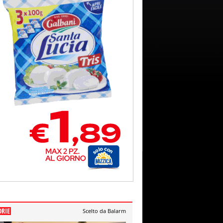
ORIE
Scelto da Balarm