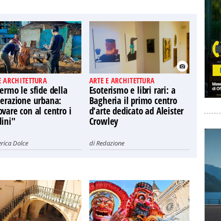
E ARCHITETTURA
ARTE E ARCHITETTURA
ermo le sfide della
Esoterismo e libri rari: a
nerazione urbana:
Bagheria il primo centro
vare con al centro i
d'arte dedicato ad Aleister
dini"
Crowley
rica Dolce
di
Redazione