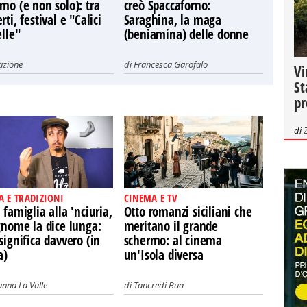
mo (e non solo): tra
creò Spaccaforno:
rti, festival e "Calici
Saraghina, la maga
elle"
(beniamina) delle donne
azione
di
Francesca Garofalo
Vi
St
pr
di
A E TRADIZIONI
CINEMA E TV
 famiglia alla 'nciuria,
Otto romanzi siciliani che
gnome la dice lunga:
meritano il grande
significa davvero (in
schermo: al cinema
a)
un'Isola diversa
nna La Valle
di
Tancredi Bua