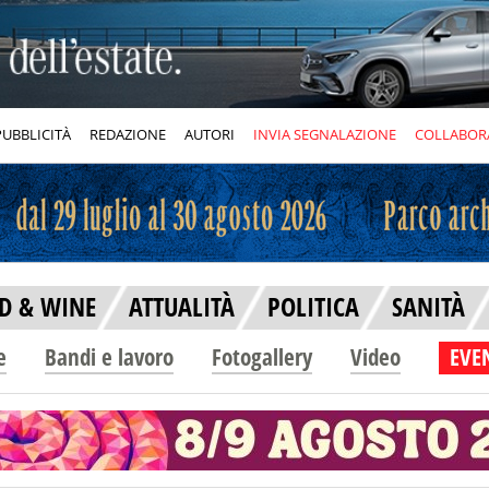
PUBBLICITÀ
REDAZIONE
AUTORI
INVIA SEGNALAZIONE
COLLABOR
D & WINE
ATTUALITÀ
POLITICA
SANITÀ
e
Bandi e lavoro
Fotogallery
Video
EVEN