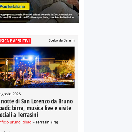
SICA E APERITIVI
Scelto da Balarm
 agosto 2026
 notte di San Lorenzo da Bruno
badi: birra, musica live e visite
eciali a Terrasini
rificio Bruno Ribadi
- Terrasini (Pa)