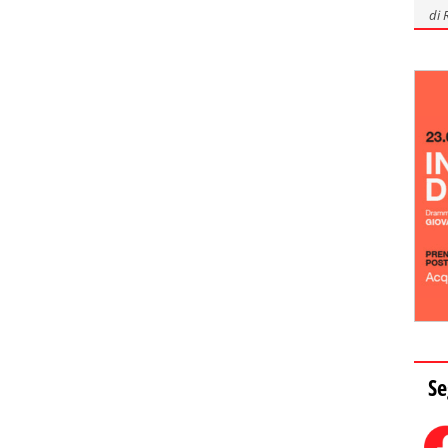
di
Se