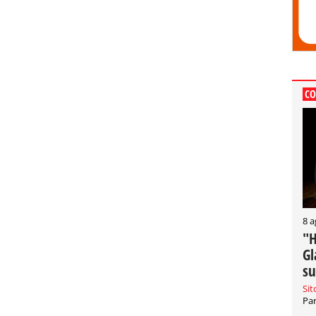
CO
8 a
"H
Gl
su
Sit
Par