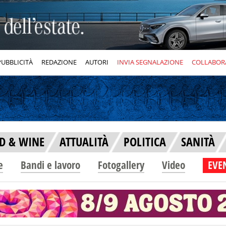
PUBBLICITÀ
REDAZIONE
AUTORI
INVIA SEGNALAZIONE
COLLABOR
D & WINE
ATTUALITÀ
POLITICA
SANITÀ
e
Bandi e lavoro
Fotogallery
Video
EVEN