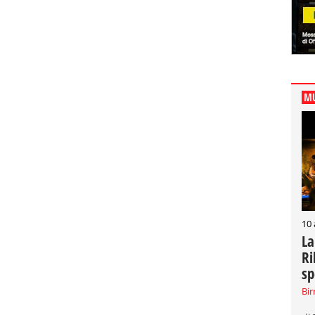
MU
10
La
Ri
sp
Bir