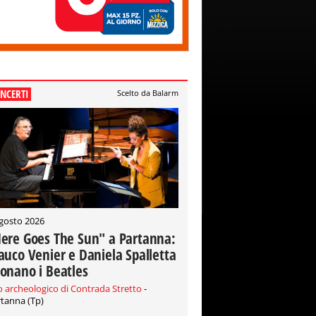
NCERTI
Scelto da Balarm
gosto 2026
ere Goes The Sun" a Partanna:
auco Venier e Daniela Spalletta
onano i Beatles
o archeologico di Contrada Stretto
-
tanna (Tp)