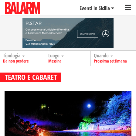
Eventi in Sicilia
Tipologia
Luogo
Quando
Da non perdere
Messina
Prossima settimana
TEATRO E CABARET