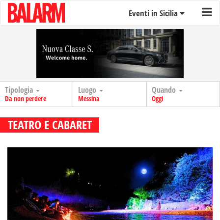
Eventi in Sicilia
Tipologia
Luogo
Quando
Da non perdere
Messina
Oggi
TEATRO E CABARET