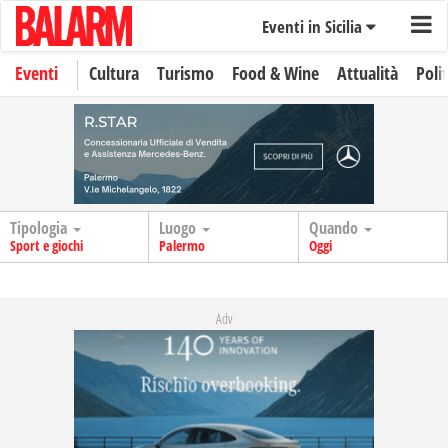
Eventi in Sicilia
Eventi
Cultura
Turismo
Food & Wine
Attualità
Polit
Tipologia
Luogo
Quando
Sport e giochi
Palermo
Oggi
Adv