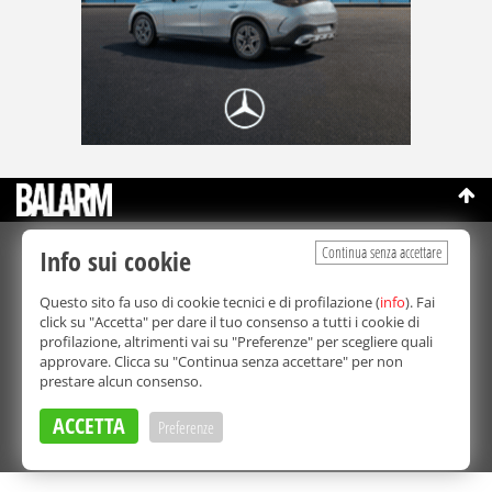
Continua senza accettare
Info sui cookie
©Copyright 2003-2026
Bmedia Srl
- P.IVA 07064240828
La riproduzione totale o parziale di tutti i contenuti, in qualunque
Questo sito fa uso di cookie tecnici e di profilazione (
info
). Fai
forma, su qualsiasi supporto è proibita.
click su "Accetta" per dare il tuo consenso a tutti i cookie di
Balarm.it è una testata giornalistica registrata. Autorizzazione del
profilazione, altrimenti vai su "Preferenze" per scegliere quali
Tribunale di Palermo n° 32 del 21/10/2003
approvare. Clicca su "Continua senza accettare" per non
Direttore responsabile:
Fabio Ricotta
prestare alcun consenso.
Privacy e Cookie Policy
ACCETTA
Preferenze