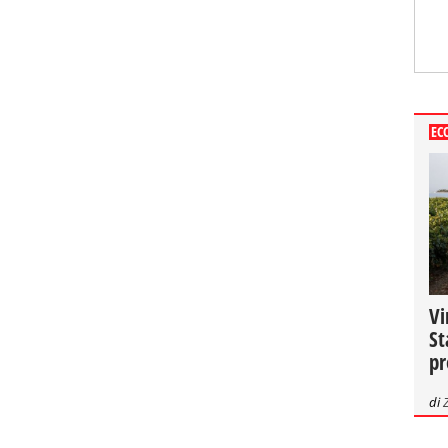
EC
Vi
St
pr
di