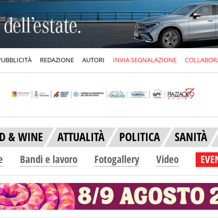
PUBBLICITÀ
REDAZIONE
AUTORI
INVIA SEGNALAZIONE
COLLABOR
D & WINE
ATTUALITÀ
POLITICA
SANITÀ
e
Bandi e lavoro
Fotogallery
Video
EVEN