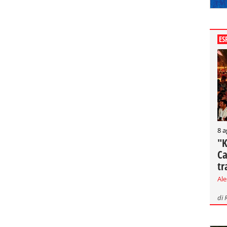
ES
8 a
"K
Ca
tr
Al
di