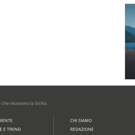
e che muovono la Sicilia
IENTE
CHI SIAMO
LE E TREND
REDAZIONE