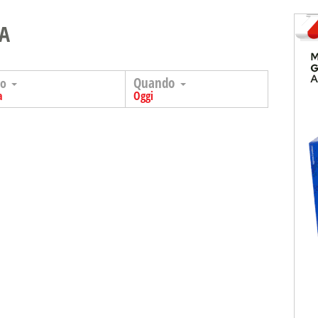
IA
Quando
go
a
Oggi