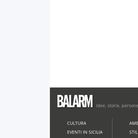
Idee, storie, person
CULTURA
AMB
EVENTI IN SICILIA
STI