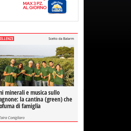
CELLENZE
Scelto da Balarm
ni minerali e musica sullo
agnone: la cantina (green) che
ofuma di famiglia
Zaira Conigliaro