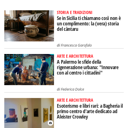
STORIA E TRADIZIONI
Se in Sicilia ti chiamano così non è
un complimento: la (vera) storia
del càntaru
di
Francesca Garofalo
ARTE E ARCHITETTURA
A Palermo le sfide della
rigenerazione urbana: "Innovare
con al centro i cittadini"
di
Federica Dolce
ARTE E ARCHITETTURA
Esoterismo e libri rari: a Bagheria il
primo centro d'arte dedicato ad
Aleister Crowley