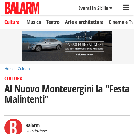
Eventi in Sicilia
Cultura
Musica
Teatro
Arte e architettura
Cinema e Tv
Home
›
Cultura
CULTURA
Al Nuovo Montevergini la "Festa
Malintenti"
Balarm
La redazione