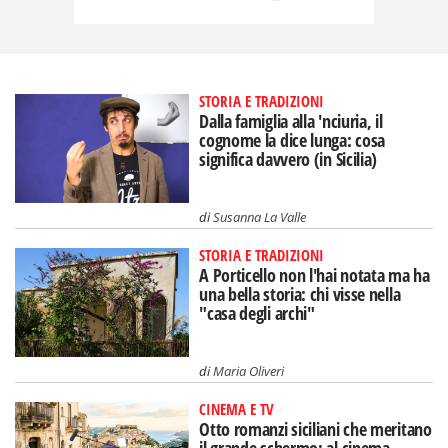
STORIA E TRADIZIONI
Dalla famiglia alla 'nciuria, il
cognome la dice lunga: cosa
significa davvero (in Sicilia)
di
Susanna La Valle
STORIA E TRADIZIONI
A Porticello non l'hai notata ma ha
una bella storia: chi visse nella
"casa degli archi"
di
Maria Oliveri
CINEMA E TV
Otto romanzi siciliani che meritano
il grande schermo: al cinema