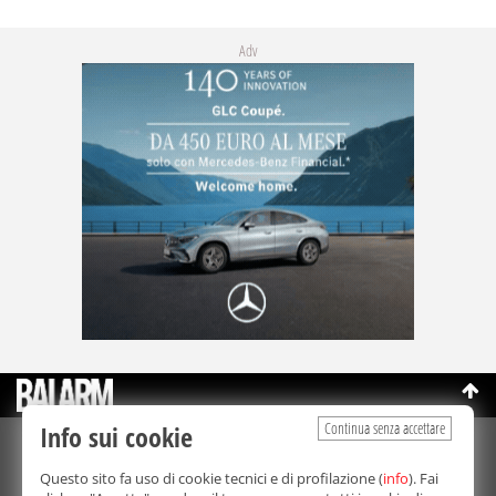
Adv
Continua senza accettare
Info sui cookie
©Copyright 2003-2026
Bmedia Srl
- P.IVA 07064240828
Questo sito fa uso di cookie tecnici e di profilazione (
info
). Fai
La riproduzione totale o parziale di tutti i contenuti, in qualunque