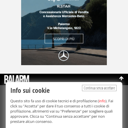
Continua senza accettare
Info sui cookie
©Copyright 2003-2026
Bmedia Srl
- P.IVA 07064240828
Questo sito fa uso di cookie tecnici e di profilazione (
info
). Fai
La riproduzione totale o parziale di tutti i contenuti, in qualunque
click su "Accetta" per dare il tuo consenso a tutti i cookie di
forma, su qualsiasi supporto è proibita.
profilazione, altrimenti vai su "Preferenze" per scegliere quali
Balarm.it è una testata giornalistica registrata. Autorizzazione del
approvare. Clicca su "Continua senza accettare" per non
Tribunale di Palermo n° 32 del 21/10/2003
prestare alcun consenso.
Direttore responsabile:
Fabio Ricotta
Privacy e Cookie Policy