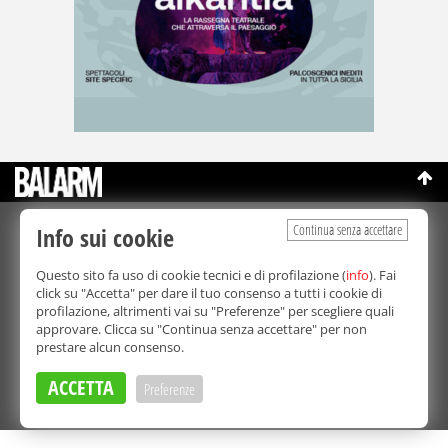
Continua senza accettare
Info sui cookie
©Copyright 2003-2026
Bmedia Srl
- P.IVA 07064240828
La riproduzione totale o parziale di tutti i contenuti, in qualunque
Questo sito fa uso di cookie tecnici e di profilazione (
info
). Fai
forma, su qualsiasi supporto è proibita.
click su "Accetta" per dare il tuo consenso a tutti i cookie di
Balarm.it è una testata giornalistica registrata. Autorizzazione del
profilazione, altrimenti vai su "Preferenze" per scegliere quali
Tribunale di Palermo n° 32 del 21/10/2003
approvare. Clicca su "Continua senza accettare" per non
Direttore responsabile:
Fabio Ricotta
prestare alcun consenso.
Privacy e Cookie Policy
ACCETTA
Preferenze