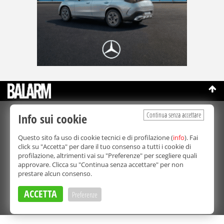
Continua senza accettare
Info sui cookie
©Copyright 2003-2026
Bmedia Srl
- P.IVA 07064240828
La riproduzione totale o parziale di tutti i contenuti, in qualunque
Questo sito fa uso di cookie tecnici e di profilazione (
info
). Fai
forma, su qualsiasi supporto è proibita.
click su "Accetta" per dare il tuo consenso a tutti i cookie di
Balarm.it è una testata giornalistica registrata. Autorizzazione del
profilazione, altrimenti vai su "Preferenze" per scegliere quali
Tribunale di Palermo n° 32 del 21/10/2003
approvare. Clicca su "Continua senza accettare" per non
Direttore responsabile:
Fabio Ricotta
prestare alcun consenso.
Privacy e Cookie Policy
ACCETTA
Preferenze