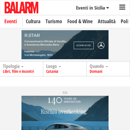
Eventi in Sicilia
Eventi
Cultura
Turismo
Food & Wine
Attualità
Polit
Tipologia
Luogo
Quando
Libri, film e incontri
Catania
Domani
Adv